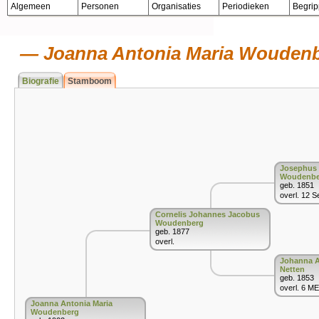
Algemeen
Personen
Organisaties
Periodieken
Begri
Joanna Antonia Maria Wouden
Biografie
Stamboom
Josephus
Woudenbe
geb. 1851
overl. 12 S
Cornelis Johannes Jacobus
Woudenberg
geb. 1877
overl.
Johanna A
Netten
geb. 1853
overl. 6 ME
Joanna Antonia Maria
Woudenberg