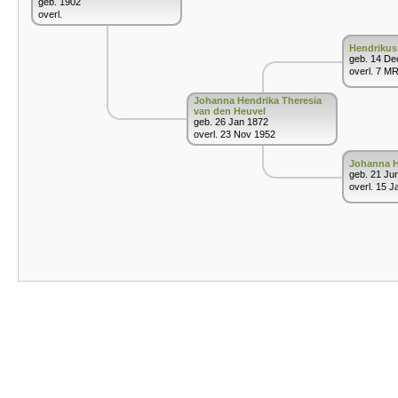
geb. 1902
overl.
Hendrikus
geb. 14 De
overl. 7 M
Johanna Hendrika Theresia
van den Heuvel
geb. 26 Jan 1872
overl. 23 Nov 1952
Johanna H
geb. 21 Ju
overl. 15 J