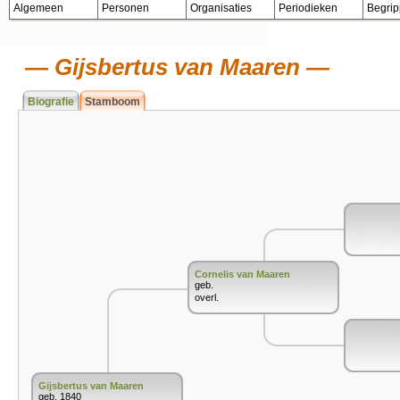
Algemeen
Personen
Organisaties
Periodieken
Begri
Gijsbertus van Maaren
Biografie
Stamboom
Cornelis van Maaren
geb.
overl.
Gijsbertus van Maaren
geb. 1840