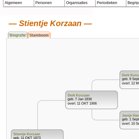
Algemeen
Personen
Organisaties
Periodieken
Begri
Stientje Korzaan
Biografie
Stamboom
Derk Korz
geb. 8 Sep
overl. 12 
Derk Korzaan
geb. 7 Jan 1836
overl. 11 OKT 1906
Jantje Ha
geb. 1 Sep
overl. 10 S
Stientje Korzaan
geb. 11 OKT 1873