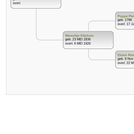
overl.
Poppe Piet
geb. 1786
overl. 17 J
Wemeltje Kliphuis
geb. 23 MEI 1836
overl. 6 MEI 1926
Elsien Rie
geb. 8 Nov
overl. 22 