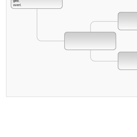
geb.
overl.