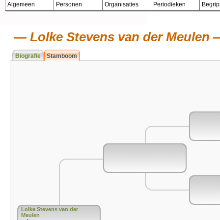
Algemeen
Personen
Organisaties
Periodieken
Begri
Lolke Stevens van der Meulen
Biografie
Stamboom
Lolke Stevens van der
Meulen