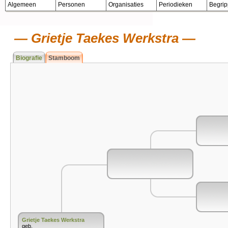
Algemeen
Personen
Organisaties
Periodieken
Begri
Grietje Taekes Werkstra
Biografie
Stamboom
Grietje Taekes Werkstra
geb.