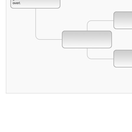
overl.