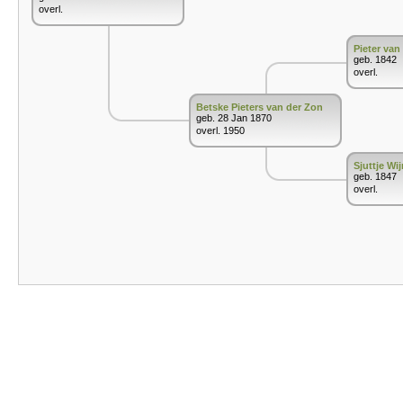
overl.
Pieter van
geb. 1842
overl.
Betske Pieters van der Zon
geb. 28 Jan 1870
overl. 1950
Sjuttje Wi
geb. 1847
overl.