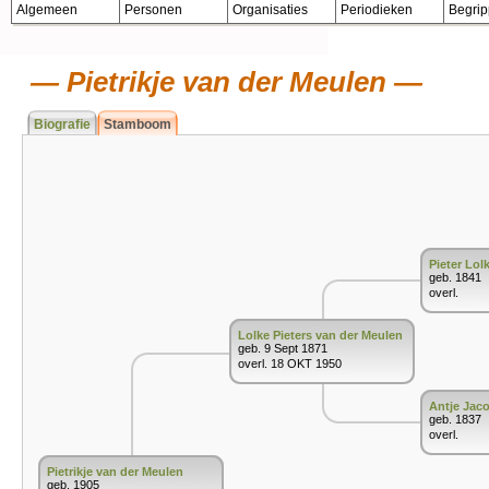
Algemeen
Personen
Organisaties
Periodieken
Begri
Pietrikje van der Meulen
Biografie
Stamboom
Pieter Lol
geb. 1841
overl.
Lolke Pieters van der Meulen
geb. 9 Sept 1871
overl. 18 OKT 1950
Antje Jaco
geb. 1837
overl.
Pietrikje van der Meulen
geb. 1905