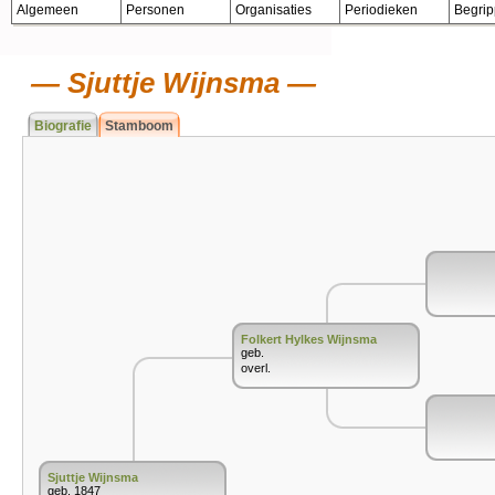
Algemeen
Personen
Organisaties
Periodieken
Begri
Sjuttje Wijnsma
Biografie
Stamboom
Folkert Hylkes Wijnsma
geb.
overl.
Sjuttje Wijnsma
geb. 1847