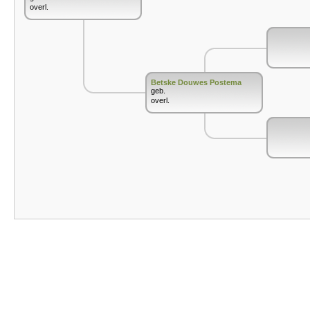
overl.
Betske Douwes Postema
geb.
overl.