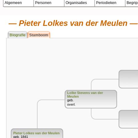
Algemeen
Personen
Organisaties
Periodieken
Begri
Pieter Lolkes van der Meulen
Biografie
Stamboom
Lolke Stevens van der
Meulen
geb.
overl.
Pieter Lolkes van der Meulen
geb. 1841