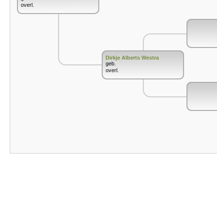
overl.
Dirkje Alberts Westra
geb.
overl.