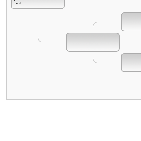
overl.