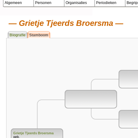
Algemeen
Personen
Organisaties
Periodieken
Begri
Grietje Tjeerds Broersma
Biografie
Stamboom
Grietje Tjeerds Broersma
geb.