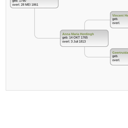
geb. 1790
overl. 28 MEI 1861
Vincent H
geb.
overl.
Anna Maria Herdingh
geb. 14 OKT 1765
overl. 3 Juli 1813
Geertruid
geb.
overl.