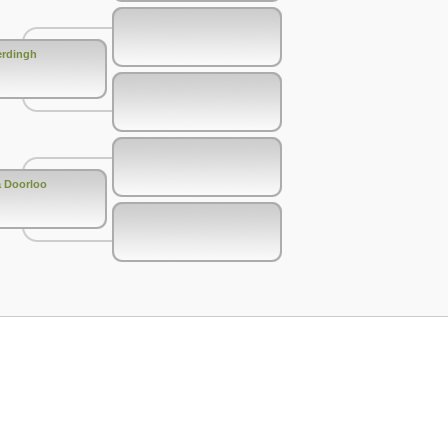
erdingh
a Doorloo