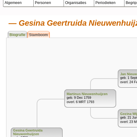
Algemeen
Personen
Organisaties
Periodieken
Begri
Gesina Geertruida Nieuwenhuij
Biografie
Stamboom
Jan Nieuw
geb. 1 Sep
overl. 24 
Martinus Nieuwenhuijzen
geb. 9 Dec 1759
overl. 6 MRT 1793
Gezina Wi
geb. 21 Ju
overl. 23 
Gesina Geertruida
Nieuwenhuijzen