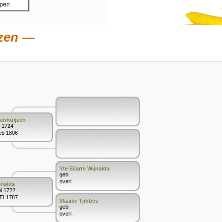
ppen
zen
enhuijzen
t 1724
Feb 1806
Yte Eilarts Wijnalda
geb.
overl.
jnalda
ni 1722
MEI 1787
Maaike Tjibbes
geb.
overl.