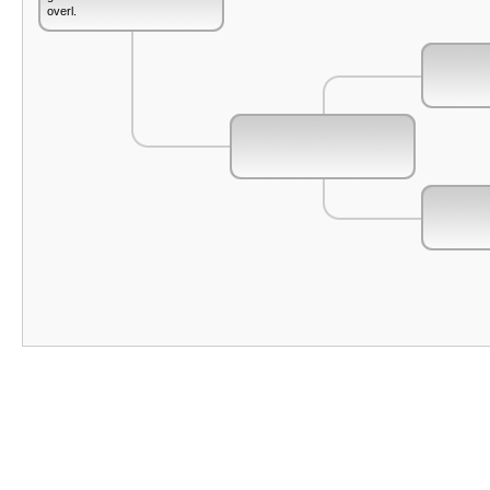
overl.