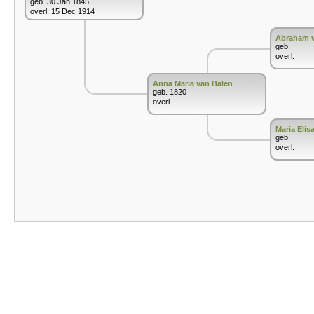
geb. 30 Jan 1845
overl. 15 Dec 1914
Abraham v
geb.
overl.
Anna Maria van Balen
geb. 1820
overl.
Maria Elis
geb.
overl.