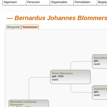
Algemeen
Personen
Organisaties
Periodieken
Begri
Bernardus Johannes Blommer
Biografie
Stamboom
Bernardu
geb.
overl.
Pieter Blommers
geb. 1816
overl.
Johanna 
geb.
overl.
Bernardus Johannes
Blommers