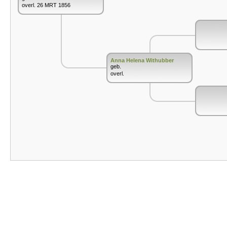
overl. 26 MRT 1856
Anna Helena Withubber
geb.
overl.