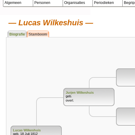
Algemeen
Personen
Organisaties
Periodieken
Begri
Lucas Wilkeshuis
Biografie
Stamboom
Jurjen Wilkeshuis
geb.
overl.
Lucas Wilkeshuis
geb. 18 Juli 1812