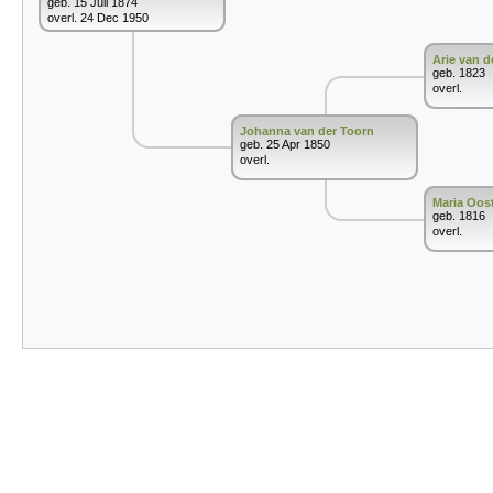
geb. 15 Juli 1874
overl. 24 Dec 1950
Arie van d
geb. 1823
overl.
Johanna van der Toorn
geb. 25 Apr 1850
overl.
Maria Oos
geb. 1816
overl.