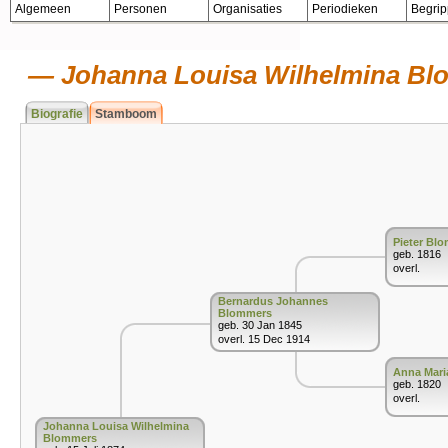
Algemeen
Personen
Organisaties
Periodieken
Begri
Johanna Louisa Wilhelmina B
Biografie
Stamboom
Pieter Bl
geb. 1816
overl.
Bernardus Johannes
Blommers
geb. 30 Jan 1845
overl. 15 Dec 1914
Anna Mari
geb. 1820
overl.
Johanna Louisa Wilhelmina
Blommers