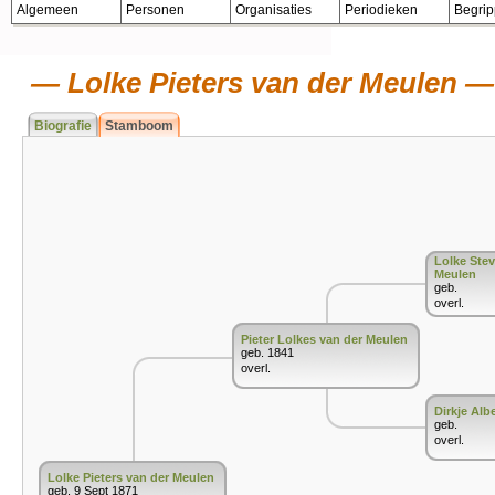
Algemeen
Personen
Organisaties
Periodieken
Begri
Lolke Pieters van der Meulen
Biografie
Stamboom
Lolke Ste
Meulen
geb.
overl.
Pieter Lolkes van der Meulen
geb. 1841
overl.
Dirkje Alb
geb.
overl.
Lolke Pieters van der Meulen
geb. 9 Sept 1871