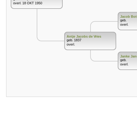
overl. 18 OKT 1950
Jacob Bott
geb.
overl.
Antje Jacobs de Vries
geb. 1837
overl.
Janke Jan
geb.
overl.