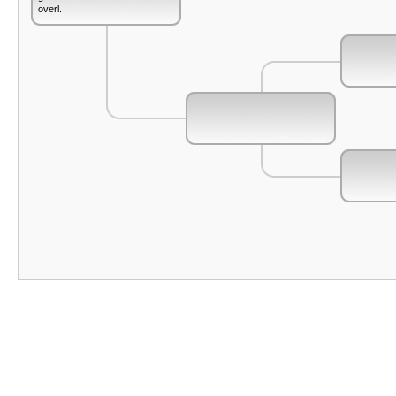
overl.