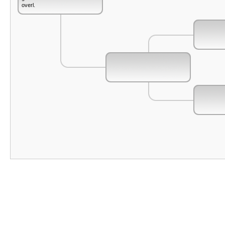
overl.