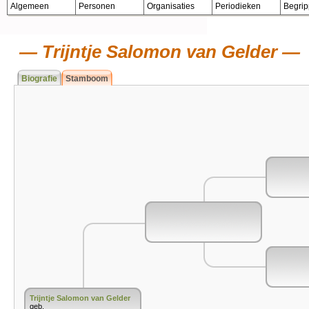
Algemeen
Personen
Organisaties
Periodieken
Begri
Trijntje Salomon van Gelder
Biografie
Stamboom
Trijntje Salomon van Gelder
geb.