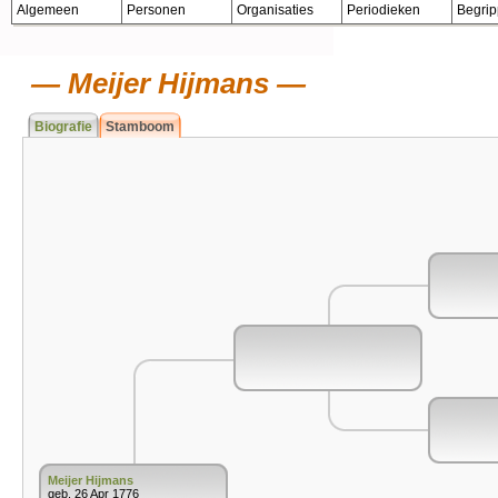
Algemeen
Personen
Organisaties
Periodieken
Begri
Meijer Hijmans
Biografie
Stamboom
Meijer Hijmans
geb. 26 Apr 1776