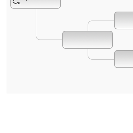
overl.