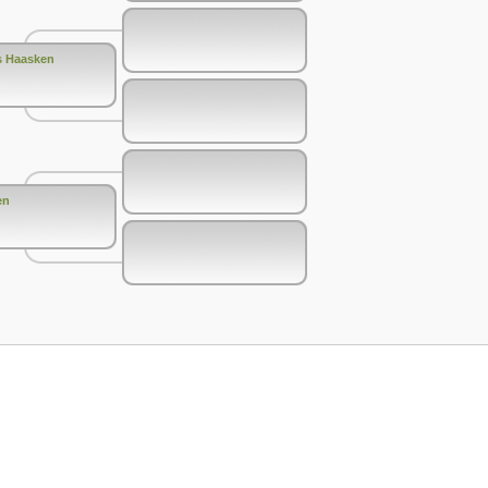
s Haasken
en