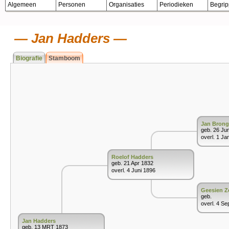
Algemeen
Personen
Organisaties
Periodieken
Begri
Jan Hadders
Biografie
Stamboom
Jan Brong
geb. 26 Ju
overl. 1 Ja
Roelof Hadders
geb. 21 Apr 1832
overl. 4 Juni 1896
Geesien Z
geb.
overl. 4 Se
Jan Hadders
geb. 13 MRT 1873