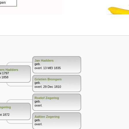
ppen
Jan Hadders
geb.
overl. 13 MEI 1835
ers Hadders
ni 1797
n 1858
Grietien Brongers
geb.
overl. 29 Dec 1810
Roelof Zegering
geb.
overl.
egering
pt 1872
Aaltien Zegering
geb.
overl.