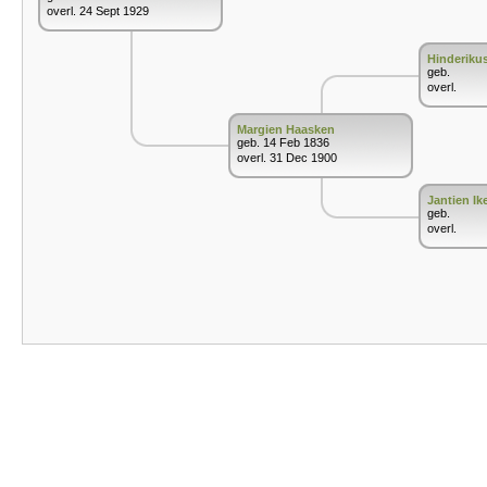
overl. 24 Sept 1929
Hinderiku
geb.
overl.
Margien Haasken
geb. 14 Feb 1836
overl. 31 Dec 1900
Jantien Ik
geb.
overl.