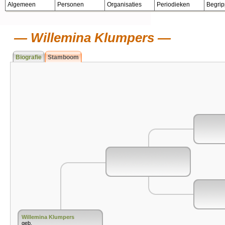
Algemeen
Personen
Organisaties
Periodieken
Begri
Willemina Klumpers
Biografie
Stamboom
Willemina Klumpers
geb.