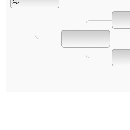
overl.