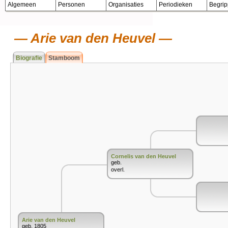
Algemeen
Personen
Organisaties
Periodieken
Begri
Arie van den Heuvel
Biografie
Stamboom
Cornelis van den Heuvel
geb.
overl.
Arie van den Heuvel
geb. 1805