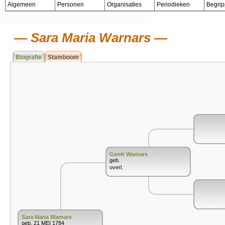
Algemeen
Personen
Organisaties
Periodieken
Begri
Sara Maria Warnars
Biografie
Stamboom
Gerrit Warnars
geb.
overl.
Sara Maria Warnars
geb. 21 MEI 1784