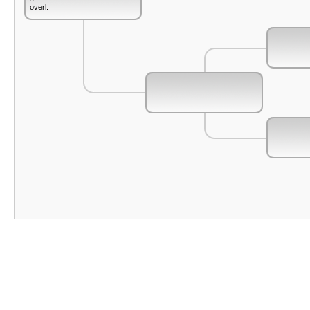
overl.