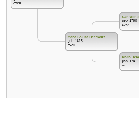
overl.
Carl Wilhe
geb. 1790
overl.
Maria Louisa Heerholtz
geb. 1815
overl.
Maria Hen
geb. 1791
overl.