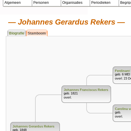
Algemeen
Personen
Organisaties
Periodieken
Begri
Johannes Gerardus Rekers
Biografie
Stamboom
Ferdinant
geb. 6 MEI
overl. 23 
Johannes Franciscus Rekers
geb. 1821
overl.
Carolina v
geb.
overl.
Johannes Gerardus Rekers
geb. 1848