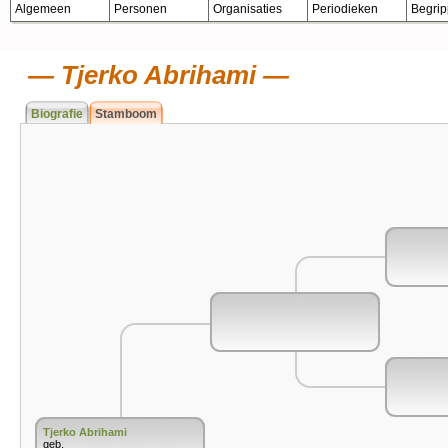
Algemeen
Personen
Organisaties
Periodieken
Begri
Tjerko Abrihami
Biografie
Stamboom
Tjerko Abrihami
geb.