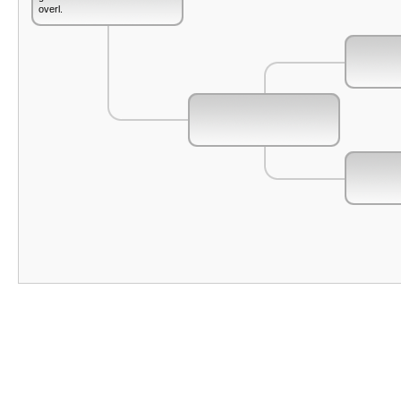
overl.