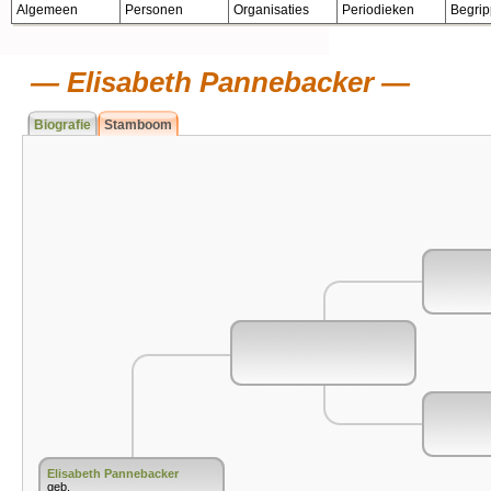
Algemeen
Personen
Organisaties
Periodieken
Begri
Elisabeth Pannebacker
Biografie
Stamboom
Elisabeth Pannebacker
geb.