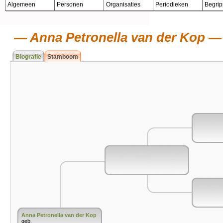
Algemeen
Personen
Organisaties
Periodieken
Begri
Anna Petronella van der Kop
Biografie
Stamboom
Anna Petronella van der Kop
geb.