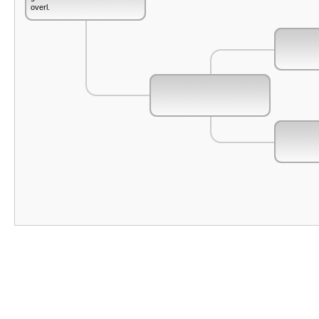
overl.