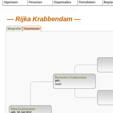
Algemeen
Personen
Organisaties
Periodieken
Begri
Rijka Krabbendam
Biografie
Stamboom
Bernardus Krabbendam
geb.
overl.
Rijka Krabbendam
geb. 30 Juli 1812