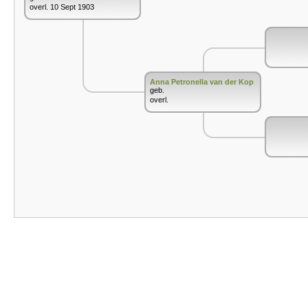
overl. 10 Sept 1903
Anna Petronella van der Kop
geb.
overl.