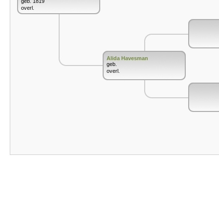
geb. 1819
overl.
Alida Havesman
geb.
overl.