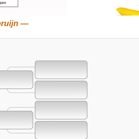
ppen
ruijn