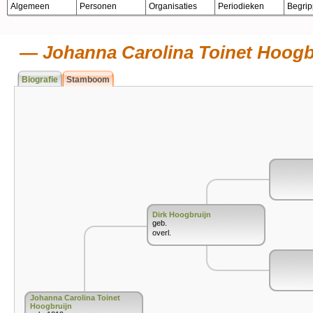
Algemeen
Personen
Organisaties
Periodieken
Begri
Johanna Carolina Toinet Hoogb
Biografie
Stamboom
Dirk Hoogbruijn
geb.
overl.
Johanna Carolina Toinet
Hoogbruijn