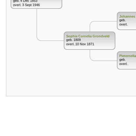
geb. 4 Dec 1853
overl. 3 Sept 1946
Johannes
geb.
overl.
Sophia Cornelia Grondveld
geb. 1809
overl. 10 Nov 1871
Pieternell
geb.
overl.