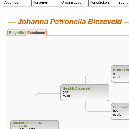
Algemeen
Personen
Organisaties
Periodieken
Begri
Johanna Petronella Biezeveld
Biografie
Stamboom
Hendrik B
geb.
overl.
Hendrik Biezeveld
geb.
overl.
Cornelia 
geb.
overl.
Johanna Petronella
Biezeveld