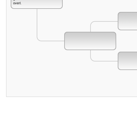
overl.