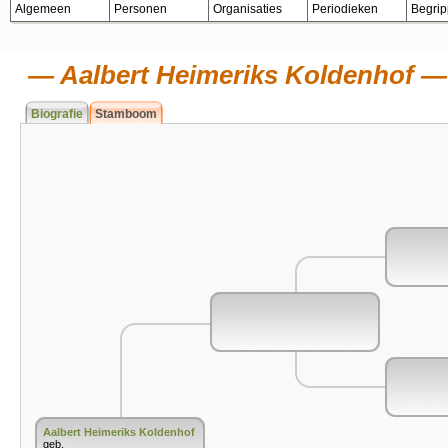
Algemeen
Personen
Organisaties
Periodieken
Begri
Aalbert Heimeriks Koldenhof
Biografie
Stamboom
Aalbert Heimeriks Koldenhof
geb.