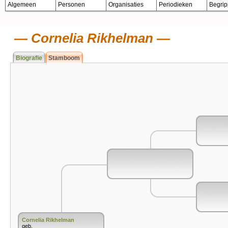
Algemeen
Personen
Organisaties
Periodieken
Begri
Cornelia Rikhelman
Biografie
Stamboom
Cornelia Rikhelman
geb.