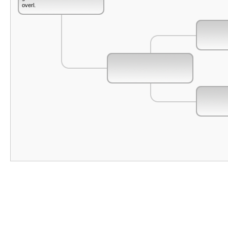
overl.