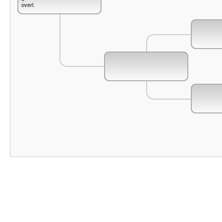
overl.