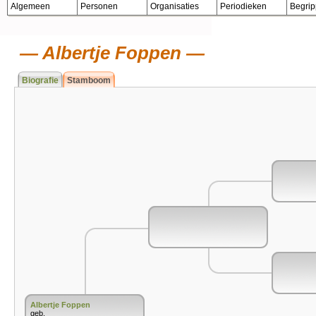
Algemeen
Personen
Organisaties
Periodieken
Begri
Albertje Foppen
Biografie
Stamboom
Albertje Foppen
geb.