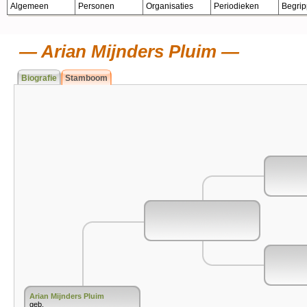
Algemeen
Personen
Organisaties
Periodieken
Begri
Arian Mijnders Pluim
Biografie
Stamboom
Arian Mijnders Pluim
geb.