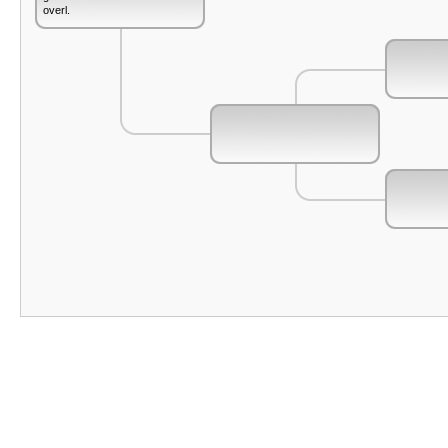
overl.