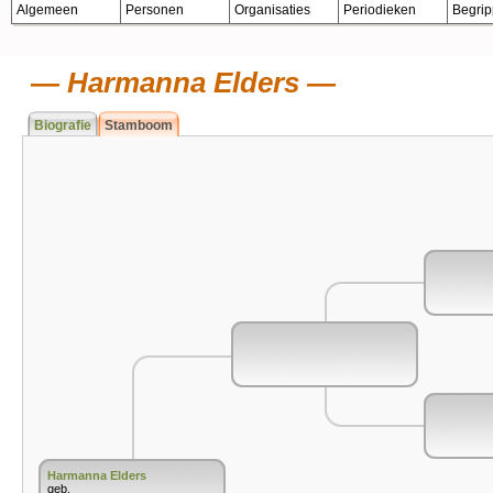
Algemeen
Personen
Organisaties
Periodieken
Begri
Harmanna Elders
Biografie
Stamboom
Harmanna Elders
geb.