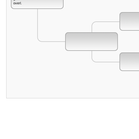
overl.