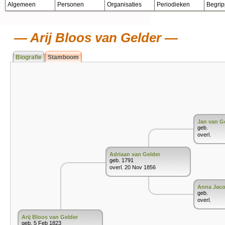
Algemeen
Personen
Organisaties
Periodieken
Begri
Arij Bloos van Gelder
Biografie
Stamboom
Jan van G
geb.
overl.
Adriaan van Gelder
geb. 1791
overl. 20 Nov 1856
Anna Jaco
geb.
overl.
Arij Bloos van Gelder
geb. 5 Feb 1823