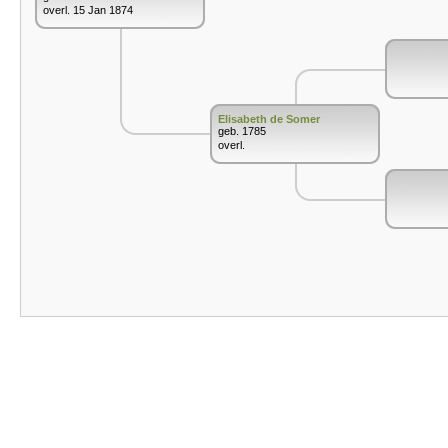
overl. 15 Jan 1874
Elisabeth de Somer
geb. 1785
overl.