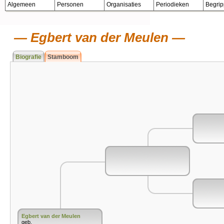
Algemeen
Personen
Organisaties
Periodieken
Begri
Egbert van der Meulen
Biografie
Stamboom
Egbert van der Meulen
geb.