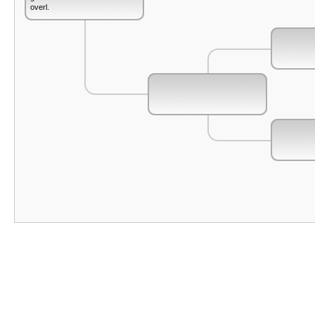
overl.