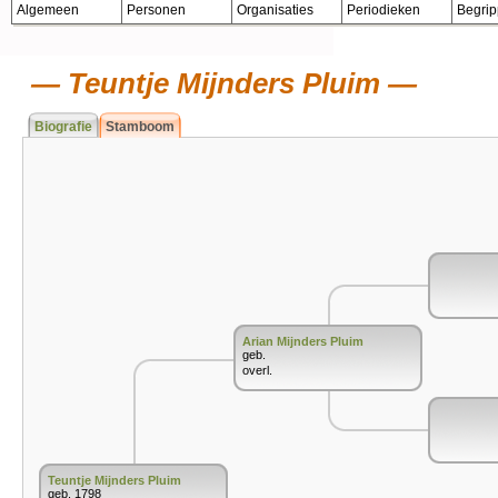
Algemeen
Personen
Organisaties
Periodieken
Begri
Teuntje Mijnders Pluim
Biografie
Stamboom
Arian Mijnders Pluim
geb.
overl.
Teuntje Mijnders Pluim
geb. 1798