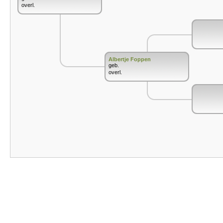
overl.
Albertje Foppen
geb.
overl.