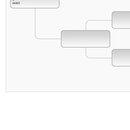
overl.