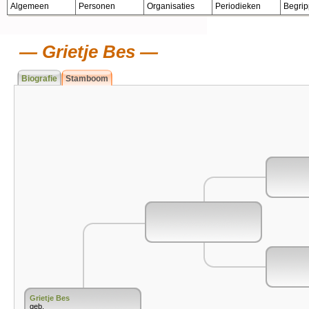
Algemeen
Personen
Organisaties
Periodieken
Begri
Grietje Bes
Biografie
Stamboom
Grietje Bes
geb.