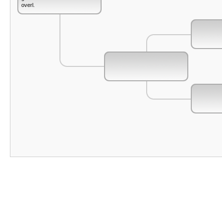
overl.