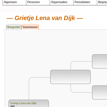
Algemeen
Personen
Organisaties
Periodieken
Begri
Grietje Lena van Dijk
Biografie
Stamboom
Grietje Lena van Dijk
geb.