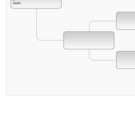
overl.