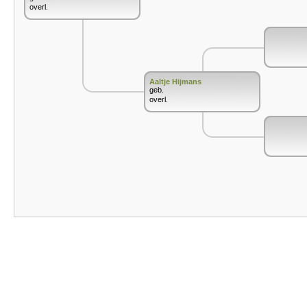
overl.
Aaltje Hijmans
geb.
overl.