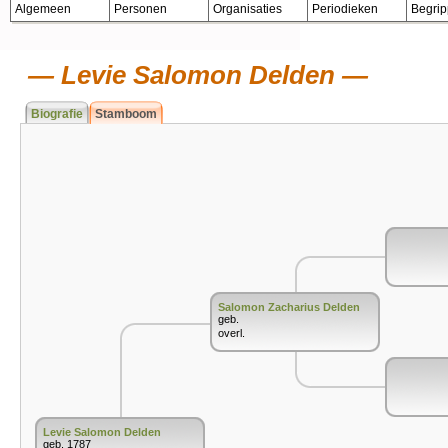
Algemeen
Personen
Organisaties
Periodieken
Begri
Levie Salomon Delden
Biografie
Stamboom
Salomon Zacharius Delden
geb.
overl.
Levie Salomon Delden
geb. 1787