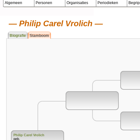
Algemeen
Personen
Organisaties
Periodieken
Begri
Philip Carel Vrolich
Biografie
Stamboom
Philip Carel Vrolich
geb.