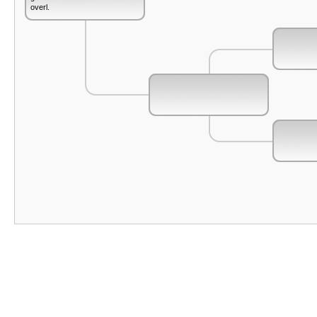
overl.