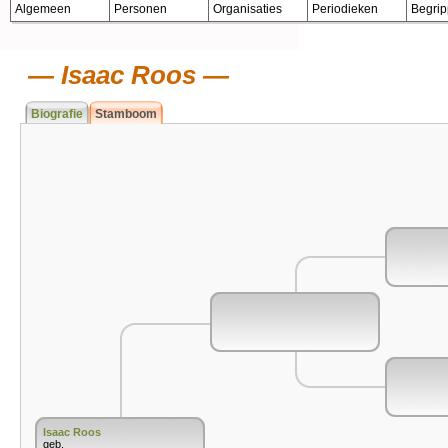
Algemeen
Personen
Organisaties
Periodieken
Begri
Isaac Roos
Biografie
Stamboom
Isaac Roos
geb.