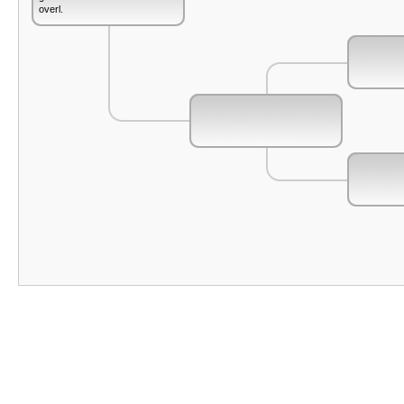
overl.