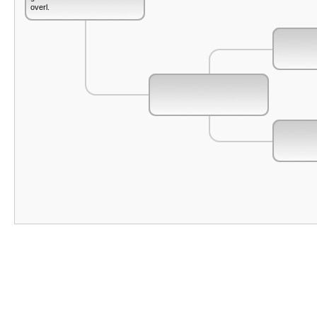
overl.