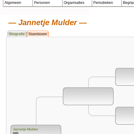
Algemeen
Personen
Organisaties
Periodieken
Begri
Jannetje Mulder
Biografie
Stamboom
Jannetje Mulder
geb.