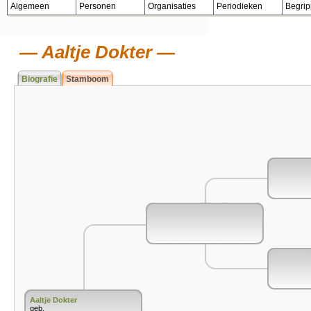
Algemeen
Personen
Organisaties
Periodieken
Begri
Aaltje Dokter
Biografie
Stamboom
Aaltje Dokter
geb.