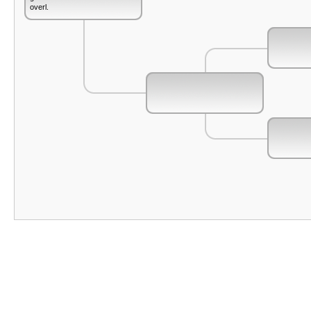
overl.