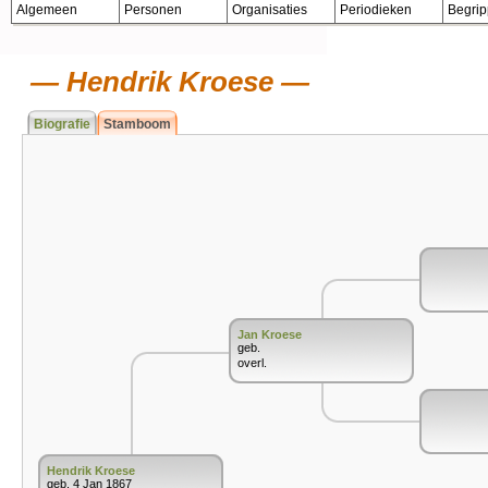
Algemeen
Personen
Organisaties
Periodieken
Begri
Hendrik Kroese
Biografie
Stamboom
Jan Kroese
geb.
overl.
Hendrik Kroese
geb. 4 Jan 1867