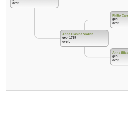
overl.
Philip Care
geb.
overl.
Anna Clasina Vrolich
geb. 1799
overl.
Anna Elis
geb.
overl.