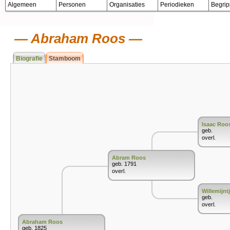
Algemeen
Personen
Organisaties
Periodieken
Begri
Abraham Roos
Biografie
Stamboom
Isaac Roo
geb.
overl.
Abram Roos
geb. 1791
overl.
Willemijnt
geb.
overl.
Abraham Roos
geb. 1825