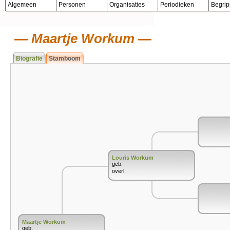
Algemeen
Personen
Organisaties
Periodieken
Begri
Maartje Workum
Biografie
Stamboom
Louris Workum
geb.
overl.
Maartje Workum
geb.