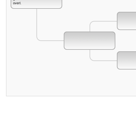
overl.