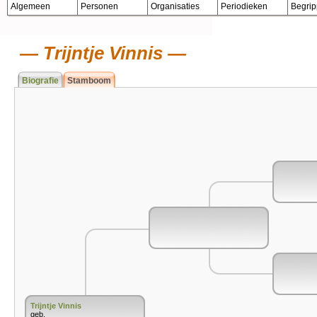
Algemeen
Personen
Organisaties
Periodieken
Begri
Trijntje Vinnis
Biografie
Stamboom
Trijntje Vinnis
geb.